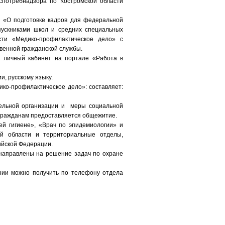
спотребнадзора по Костромской области
1 «О подготовке кадров для федеральной
пускниками школ и средних специальных
сти «Медико-профилактическое дело» с
венной гражданской службы.
з личный кабинет на портале «Работа в
и, русскому языку.
ко-профилактическое дело»: составляет:
тельной организации и меры социальной
 гражданам предоставляется общежитие.
й гигиене», «Врач по эпидемиологии» и
ой области и территориальные отделы,
ийской Федерации.
 направлены на решение задач по охране
нии можно получить по телефону отдела