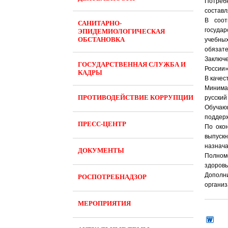
Потреб
составл
В соот
САНИТАРНО-
госуда
ЭПИДЕМИОЛОГИЧЕСКАЯ
ОБСТАНОВКА
учебны
обязате
Заключ
ГОСУДАРСТВЕННАЯ СЛУЖБА И
России»
КАДРЫ
В качес
Минимал
ПРОТИВОДЕЙСТВИЕ КОРРУПЦИИ
русский
Обучаю
поддерж
ПРЕСС-ЦЕНТР
По око
выпуск
назнача
ДОКУМЕНТЫ
Полном
здоровь
Дополн
РОСПОТРЕБНАДЗОР
организ
МЕРОПРИЯТИЯ