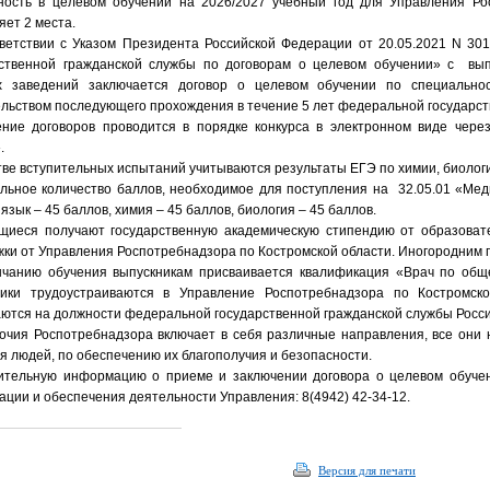
ность в целевом обучении на 2026/2027 учебный год для Управления Ро
яет 2 места.
ветствии с Указом Президента Российской Федерации от 20.05.2021 N 30
рственной гражданской службы по договорам о целевом обучении» с вы
х заведений заключается договор о целевом обучении по специально
льством последующего прохождения в течение 5 лет федеральной государст
ение договоров проводится в порядке конкурса в электронном виде чере
.
тве вступительных испытаний учитываются результаты ЕГЭ по химии, биологи
ьное количество баллов, необходимое для поступления на 32.05.01 «Меди
 язык – 45 баллов, химия – 45 баллов, биология – 45 баллов.
щиеся получают государственную академическую стипендию от образова
ки от Управления Роспотребнадзора по Костромской области. Иногородним
нчанию обучения выпускникам присваивается квалификация «Врач по обще
ники трудоустраиваются в Управление Роспотребнадзора по Костромск
ются на должности федеральной государственной гражданской службы Росс
очия Роспотребнадзора включает в себя различные направления, все они
я людей, по обеспечению их благополучия и безопасности.
ительную информацию о приеме и заключении договора о целевом обуче
ации и обеспечения деятельности Управления: 8(4942) 42-34-12.
Версия для печати