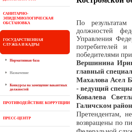
Костромской о
САНИТАРНО-
ЭПИДЕМИОЛОГИЧЕСКАЯ
По результатам
ОБСТАНОВКА
должностей фед
Управления Феде
ГОСУДАРСТВЕННАЯ
СЛУЖБА И КАДРЫ
потребителей и 
победителями при
Нормативная база
Вершинина Ирина
главный специал
Назначение
Махалова Асел Б
Конкурсы на замещение вакантных
- ведущий специ
должностей
Ковалева Светл
ПРОТИВОДЕЙСТВИЕ КОРРУПЦИИ
Галичском район
Претендентам, н
ПРЕСС-ЦЕНТР
возвращены по пи
Федеральной служ