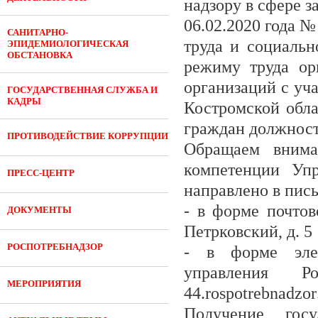
надзору в сфере з
06.02.2020 года 
САНИТАРНО-
труда и социальн
ЭПИДЕМИОЛОГИЧЕСКАЯ
ОБСТАНОВКА
режиму труда ор
организаций с уч
ГОСУДАРСТВЕННАЯ СЛУЖБА И
КАДРЫ
Костромской обл
граждан должнос
ПРОТИВОДЕЙСТВИЕ КОРРУПЦИИ
Обращаем внима
компетенции Уп
ПРЕСС-ЦЕНТР
направлено в пис
- в форме почтов
ДОКУМЕНТЫ
Петрковский, д. 5
РОСПОТРЕБНАДЗОР
- в форме элек
управления Ро
МЕРОПРИЯТИЯ
44.
rospotrebnadzor
Получение гос