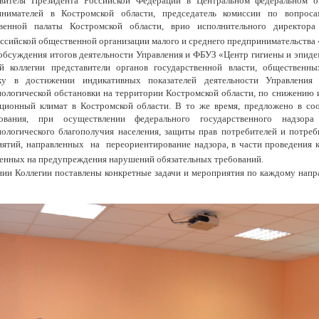
авителя Президента Российской Федерации в Центральном федеральном 
инимателей в Костромской области, председатель комиссии по вопрос
венной палаты Костромской области, врио исполнительного директора 
сийской общественной организации малого и среднего предпринимательства 
обсуждения итогов деятельности Управления и ФБУЗ «Центр гигиены и эпиде
ой коллегии представители органов государственной власти, общественн
ку в достижении индикативных показателей деятельности Управления
ологической обстановки на территории Костромской области, по снижению и
иционный климат в Костромской области. В то же время, предложено
в со
овани
я
,
при осуществлении федерального государственного надзора
ологического благополучия населения, защит
ы прав потребителей и
потреб
ятий, направленных на переориентирование надзора, в части проведения 
енных на предупреждения нарушений обязательных требований.
ии Коллегии поставлены конкретные задачи и мероприятия по каждому напр