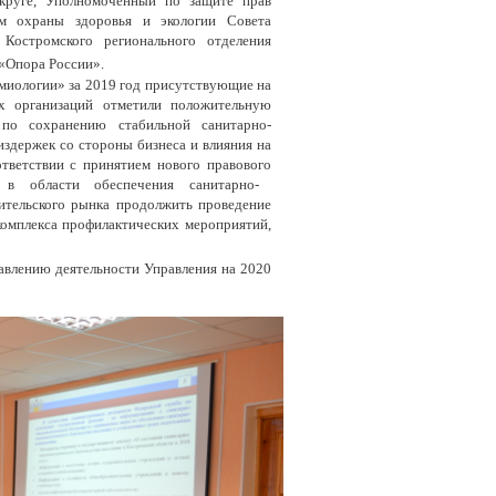
округе, Уполномоченный по защите прав
ам охраны здоровья и экологии Совета
Костромского регионального отделения
«Опора России».
миологии» за 2019 год присутствующие на
ых организаций отметили положительную
 по сохранению стабильной санитарно-
здержек со стороны бизнеса и влияния на
ответствии с
принятием
нов
ого
пра
во
в
ого
в области обеспечения санитарно-
ительского рынка
продолжить проведение
комплекса профилактических мероприятий,
авлению деятельности Управления на 2020