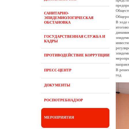
предст
предпр
Общест
САНИТАРНО-
Общерос
ЭПИДЕМИОЛОГИЧЕСКАЯ
В ходе 
ОБСТАНОВКА
итогов
динами
ГОСУДАРСТВЕННАЯ СЛУЖБА И
эпидеми
КАДРЫ
инвест
регулир
эпидеми
ПРОТИВОДЕЙСТВИЕ КОРРУПЦИИ
меропри
направл
В решен
ПРЕСС-ЦЕНТР
год.
ДОКУМЕНТЫ
РОСПОТРЕБНАДЗОР
МЕРОПРИЯТИЯ