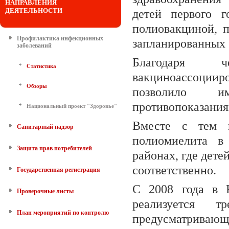
НАПРАВЛЕНИЯ
ДЕЯТЕЛЬНОСТИ
детей первого г
полиовакциной, п
Профилактика инфекционных
запланированных 
заболеваний
Благодаря 
Статистика
вакциноассоциир
Обзоры
позволило и
противопоказания
Национальный проект "Здоровье"
Вместе с тем н
Санитарный надзор
полиомиелита в
Защита прав потребителей
районах, где дете
соответственно.
Государственная регистрация
С 2008 года в К
Проверочные листы
реализуется 
План мероприятий по контролю
предусматриваю