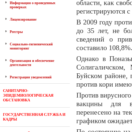
области, как своб
Информация о проведенных
проверках
регистрируются с 
Лицензирование
В 2009 году прот
до 35 лет, не б
Реестры
сведений о при
Социально-гигиенический
составило 108,8%
мониторинг
Однако в Поназы
Организация и обеспечение
деятельности
Солигаличском, 
Буйском районе, 
Регистрация уведомлений
против кори имеют
САНИТАРНО-
Против вирусного 
ЭПИДЕМИОЛОГИЧЕСКАЯ
ОБСТАНОВКА
вакцины для вз
перенесено на те
ГОСУДАРСТВЕННАЯ СЛУЖБА И
КАДРЫ
графиком ожидает
По состоянию на 