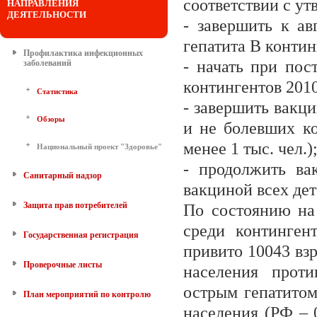
соответствии с у
НАПРАВЛЕНИЯ
ДЕЯТЕЛЬНОСТИ
- завершить к ав
гепатита В континг
Профилактика инфекционных
- начать при по
заболеваний
контингентов 2010 
Статистика
- завершить вакц
Обзоры
и не болевших к
менее 1 тыс. чел.)
Национальный проект "Здоровье"
- продолжить ва
Санитарный надзор
вакциной всех дете
Защита прав потребителей
По состоянию на 
среди континген
Государственная регистрация
привито 10043 вз
Проверочные листы
населения проти
острым гепатитом
План мероприятий по контролю
населения (РФ – 