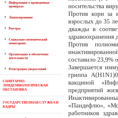
Информация о проведенных
носительства виру
проверках
Против кори за 
Лицензирование
взрослых до 35 ле
дважды в соотве
Реестры
здравоохранения 
Социально-гигиенический
Против полиоми
мониторинг
инактивированной
Организация и обеспечение
деятельности
составило 23,9% 
Завершается имму
Регистрация уведомлений
гриппа А(H1N1)0
САНИТАРНО-
вакциной «Инф
ЭПИДЕМИОЛОГИЧЕСКАЯ
предприятий жиз
ОБСТАНОВКА
Инактивированн
ГОСУДАРСТВЕННАЯ СЛУЖБА И
«Пандефлю», «Мо
КАДРЫ
работников здра