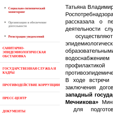
Татьяна Владимир
Социально-гигиенический
мониторинг
Роспотребнадзора
рассказала о п
Организация и обеспечение
деятельности
деятельности сл
осуществляют 
Регистрация уведомлений
эпидемиологически
САНИТАРНО-
образовательным
ЭПИДЕМИОЛОГИЧЕСКАЯ
ОБСТАНОВКА
водоснабжением 
профилактикой
ГОСУДАРСТВЕННАЯ СЛУЖБА И
противоэпидемиче
КАДРЫ
В ходе встречи
ПРОТИВОДЕЙСТВИЕ КОРРУПЦИИ
заключения дого
западный госуда
ПРЕСС-ЦЕНТР
Мечникова»
Мини
для подготовк
ДОКУМЕНТЫ