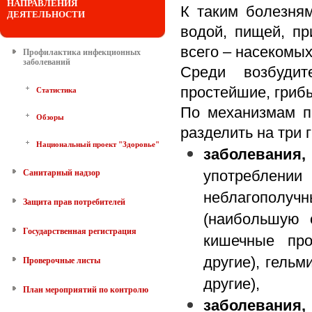
НАПРАВЛЕНИЯ
К таким болезня
ДЕЯТЕЛЬНОСТИ
водой, пищей, пр
всего – насекомых
Профилактика инфекционных
заболеваний
Среди возбудит
простейшие, грибы
Статистика
По механизмам п
Обзоры
разделить на три 
Национальный проект "Здоровье"
заболевани
употреблении
Санитарный надзор
неблагополу
Защита прав потребителей
(наибольшую 
Государственная регистрация
кишечные про
другие), гельм
Проверочные листы
другие),
План мероприятий по контролю
заболевания