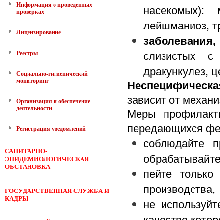
Информация о проведенных
насекомых): 
проверках
лейшманиоз, тр
Лицензирование
заболевания,
Реестры
слизистых с 
дракункулез, ц
Социально-гигиенический
мониторинг
Неспецифическа
зависит от механ
Организация и обеспечение
деятельности
Меры профилакти
передающихся фе
Регистрация уведомлений
соблюдайте п
САНИТАРНО-
обрабатывайте
ЭПИДЕМИОЛОГИЧЕСКАЯ
ОБСТАНОВКА
пейте только
производства,
ГОСУДАРСТВЕННАЯ СЛУЖБА И
КАДРЫ
не используйт
качестве котор