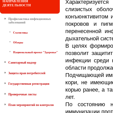
Характеризуется
НАПРАВЛЕНИЯ
ДЕЯТЕЛЬНОСТИ
слизистых оболо
конъюнктивитом и
Профилактика инфекционных
заболеваний
покровов и пиг
перенесенной ин
Статистика
дыхательной сист
Обзоры
В целях формиро
позволит защитит
Национальный проект "Здоровье"
инфекции среди 
Санитарный надзор
области продолжа
Защита прав потребителей
Подчищающей имм
кори, не имеющи
Государственная регистрация
корью ранее, а т
Проверочные листы
лет.
По состоянию 
План мероприятий по контролю
иммунизации прот