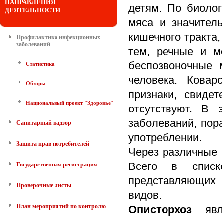
НАПРАВЛЕНИЯ
детям. По биоло
ДЕЯТЕЛЬНОСТИ
мяса и значител
кишечного тракта
Профилактика инфекционных
заболеваний
тем, речные и м
беспозвоночные 
Статистика
человека. Ковар
Обзоры
признаки, свиде
Национальный проект "Здоровье"
отсутствуют. В 
заболеваний, пор
Санитарный надзор
употреблении.
Защита прав потребителей
Через различные 
Всего в списк
Государственная регистрация
представляющих 
Проверочные листы
видов.
План мероприятий по контролю
Описторхоз
явля