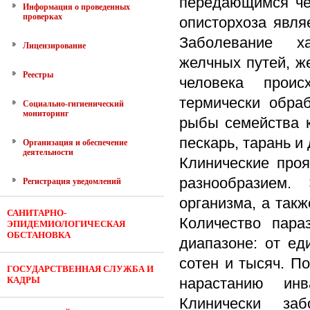
передающимся че
Информация о проведенных
проверках
описторхоза явля
Заболевание ха
Лицензирование
желчных путей, ж
Реестры
человека проис
термически обра
Социально-гигиенический
мониторинг
рыбы семейства к
пескарь, тарань и 
Организация и обеспечение
деятельности
Клинические проя
разнообразием.
Регистрация уведомлений
организма, а так
САНИТАРНО-
Количество пара
ЭПИДЕМИОЛОГИЧЕСКАЯ
ОБСТАНОВКА
диапазоне: от ед
сотен и тысяч. П
ГОСУДАРСТВЕННАЯ СЛУЖБА И
КАДРЫ
нарастанию инв
Клинически за