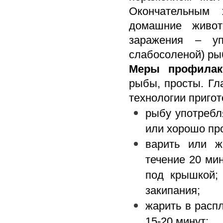
Окончательным 
домашние живот
заражения – уп
слабосоленой) ры
Меры профилак
рыбы, просты. Гл
технологии приго
рыбу употребл
или хорошо пр
варить или ж
течение 20 ми
под крышкой;
закипания;
жарить в расп
15-20 минут;