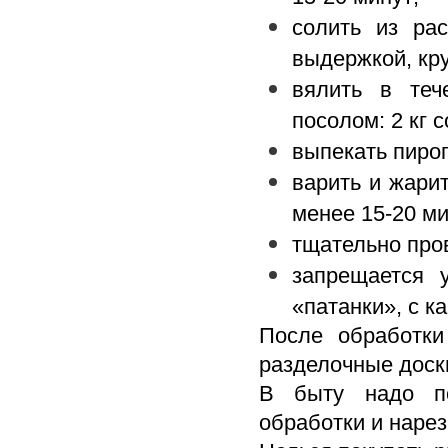
солить из ра
выдержкой, кру
вялить в теч
посолом: 2 кг с
выпекать пирог
варить и жари
менее 15-20 ми
тщательно про
запрещается 
«патанки», с к
После обработки
разделочные доски
В быту надо по
обработки и наре