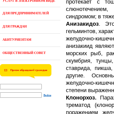
протекает с то
УСЛУГ В ЭЛЕКТРОННОМ ВИДЕ
слюнотечением, 
ДЛЯ ПРЕДПРИНИМАТЕЛЕЙ
синдромом; в тяж
Анизакидоз
. Эт
ДЛЯ ГРАЖДАН
гельминтов, хара
желудочно-кишеч
АБИТУРИЕНТАМ
анизакиид являю
морских рыб, ра
ОБЩЕСТВЕННЫЙ СОВЕТ
скумбрия, тунцы,
ставрида, пикша,
другие. Основ
желудочно-кишеч
степени выраженн
Войти
Клонорхоз.
Параз
трематод (клоно
поражением жел