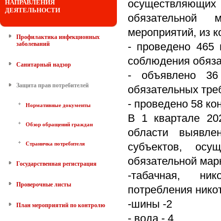
осуществляющих
НАПРАВЛЕНИЯ
ДЕЯТЕЛЬНОСТИ
обязательной 
мероприятий, из к
Профилактика инфекционных
заболеваний
- проведено 465
соблюдения обяза
Санитарный надзор
- объявлено 36
Защита прав потребителей
обязательных тре
- проведено 58 ко
Нормативные документы
В 1 квартале 20
Обзор обращений граждан
области выявле
Страничка потребителя
субъектов, осу
обязательной мар
Государственная регистрация
-табачная, ни
Проверочные листы
потребления нико
-шины -2
План мероприятий по контролю
- вода - 4