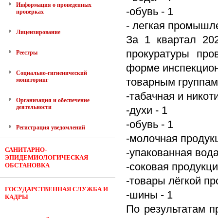
Информация о проведенных
-обувь - 1
проверках
- легкая промышле
Лицензирование
За 1 квартал 20
прокуратуры про
Реестры
форме инспекцион
Социально-гигиенический
товарным группам
мониторинг
-табачная и никот
Организация и обеспечение
деятельности
-духи - 1
-обувь - 1
Регистрация уведомлений
-молочная продукц
САНИТАРНО-
-упакованная вода
ЭПИДЕМИОЛОГИЧЕСКАЯ
-соковая продукци
ОБСТАНОВКА
-товары лёгкой п
ГОСУДАРСТВЕННАЯ СЛУЖБА И
-шины - 1
КАДРЫ
По результатам п