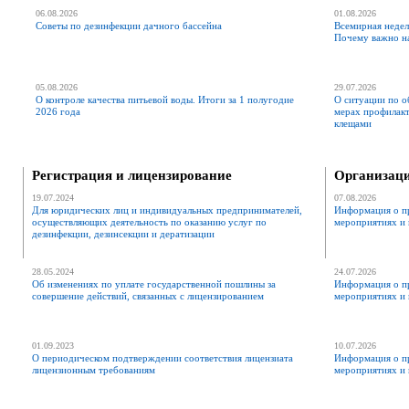
06.08.2026
01.08.2026
Советы по дезинфекции дачного бассейна
Всемирная недел
Почему важно н
05.08.2026
29.07.2026
О контроле качества питьевой воды. Итоги за 1 полугодие
О ситуации по о
2026 года
мерах профилак
клещами
Регистрация и лицензирование
Организаци
19.07.2024
07.08.2026
Для юридических лиц и индивидуальных предпринимателей,
Информация о п
осуществляющих деятельность по оказанию услуг по
мероприятиях и 
дезинфекции, дезинсекции и дератизации
28.05.2024
24.07.2026
Об изменениях по уплате государственной пошлины за
Информация о п
совершение действий, связанных с лицензированием
мероприятиях и 
01.09.2023
10.07.2026
О периодическом подтверждении соответствия лицензиата
Информация о п
лицензионным требованиям
мероприятиях и 