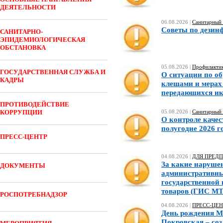
ДЕЯТЕЛЬНОСТИ
06.08.2026 |
Санитарный 
Советы по дезин
САНИТАРНО-
ЭПИДЕМИОЛОГИЧЕСКАЯ
ОБСТАНОВКА
05.08.2026 |
Профилактик
ГОСУДАРСТВЕННАЯ СЛУЖБА И
О ситуации по о
КАДРЫ
клещами и мерах
передающихся и
ПРОТИВОДЕЙСТВИЕ
КОРРУПЦИИ
05.08.2026 |
Санитарный 
О контроле качес
полугодие 2026 г
ПРЕСС-ЦЕНТР
04.08.2026 |
ДЛЯ ПРЕД
За какие наруше
ДОКУМЕНТЫ
административны
государственной
товаров (ГИС МТ
РОСПОТРЕБНАДЗОР
04.08.2026 |
ПРЕСС-ЦЕН
День рождения М
Покровская – со