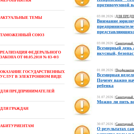
МЕРОПРИЯТИЯ
противочумной 
03.08.2026 |
ДЛЯ ПРЕД
АКТУАЛЬНЫЕ ТЕМЫ
Внимание юридич
предпринимателе
представляющихс
ТАМОЖЕННЫЙ СОЮЗ
03.08.2026 |
Санитарный 
Всемирный день а
РЕАЛИЗАЦИЯ ФЕДЕРАЛЬНОГО
вкусный, безопа
ЗАКОНА ОТ 08.05.2010 № 83-ФЗ
01.08.2026 |
Профилактик
ОКАЗАНИЕ ГОСУДАРСТВЕННЫХ
Всемирная неделя
УСЛУГ В ЭЛЕКТРОННОМ ВИДЕ
Почему важно на
ребенка
ДЛЯ ПРЕДПРИНИМАТЕЛЕЙ
31.07.2026 |
Санитарный 
Можно ли пить в
ДЛЯ ГРАЖДАН
30.07.2026 |
Санитарный 
АБИТУРИЕНТАМ
О результатах са